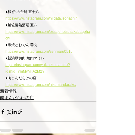
●和.伊.の台所 五十八
https://www.instagram.com/niigata.isohachi/
●越佐情熱酒場 五八
https://www.instagram.com/essajonetsusakabagoha
chi
●串焼とおでん 善丸
https://www.instagram.com/zenmaru0515
●新潟厚切肉 焼肉マミレ
https://instagram.com/yakiniku.mamire?
igshid=YmMyMTA2M2Y=
●肉まんだらけの店
https://www.instagram.com/nikumandarake/
新着情報
肉まんだらけの店