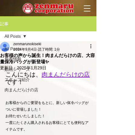
記事
All Posts
zenmarunokiseki
All Posts
2024年9月4日
読了時間: 1分
お客様の声から誕生！肉まんだらけの店、大容
新着情報
量保冷バッグが新登場✨
更新日：
2025年1月29日
動画シリーズ
こんにちは、
肉まんだらけの店
スタッフ紹介
です！
肉まんだらけの店
お客様からのご要望をもとに、新しい保冷バッグが
ついに登場しました！  
お待たせいたしました！
一度にたくさん購入されるお客様にとても便利なア
イテムです。