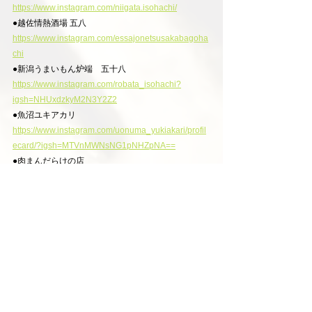
https://www.instagram.com/niigata.isohachi/
●越佐情熱酒場 五八
https://www.instagram.com/essajonetsusakabagoha
chi
●新潟うまいもん炉端　五十八
https://www.instagram.com/robata_isohachi?
igsh=NHUxdzkyM2N3Y2Z2
●魚沼ユキアカリ
https://www.instagram.com/uonuma_yukiakari/profil
ecard/?igsh=MTVnMWNsNG1pNHZpNA==
●肉まんだらけの店
https://www.instagram.com/nikumandarake/
新着情報
すべて表示
最新記事