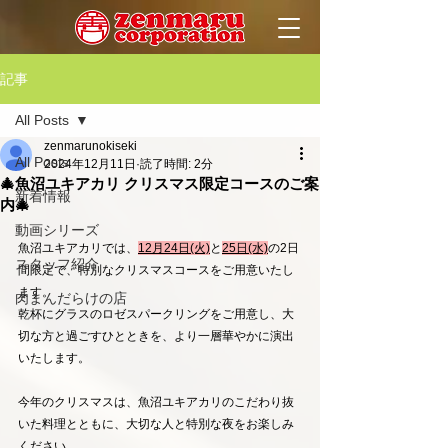
記事
All Posts
zenmarunokiseki
All Posts
2024年12月11日
読了時間: 2分
🎄魚沼ユキアカリ クリスマス限定コースのご案
新着情報
内🎄
動画シリーズ
魚沼ユキアカリでは、
12月24日(火)
と
25日(水)
の2日
スタッフ紹介
間限定で、特別なクリスマスコースをご用意いたし
ます。
肉まんだらけの店
乾杯にグラスのロゼスパークリングをご用意し、大
切な方と過ごすひとときを、より一層華やかに演出
いたします。
今年のクリスマスは、魚沼ユキアカリのこだわり抜
いた料理とともに、大切な人と特別な夜をお楽しみ
ください。