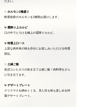
ださい。
✨ 
ホルモン2種盛り
鮮度抜群のホルモンを2種類お届けします。
✨ 霜降り上カルビ
口の中でとろける極上の霜降りカルビ。
✨ 特選上口一ス
上質な肉本来の味を存分にお楽しみいただける特選
部位。
✨
 土鍋ご飯
魚沼コシヒカリの炊き立て土鍋ご飯！肉料理をさら
に引き立てます。
✨ デザートプレート
クリスマスを締めくくる、見た目も味も楽しめる特
製デザートプレート。