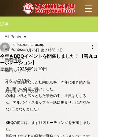
記事
All Posts
officezenmarucorp
All Posts
2025年8月26日
読了時間: 2分
今年もBBQイベントを開催しました！【善丸コ
新着情報
ーポレーション】
更新日：
2025年9月10日
動画シリーズ
スタッフ紹介
今年も恒例となった社内BBQを、昨年に引き続き信
濃川沿いの会場で行いました。
肉まんだらけの店
心地よい風と広々とした景色の中、社員はもちろ
ん、アルバイトスタッフも一緒に集まり、にぎやか
な1日となりました！
BBQの前には、まず社内ミーティングを実施しまし
た。
普段はそれぞれの店舗で勤務しているメンバーです