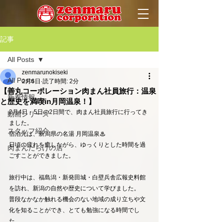
記事
All Posts
zenmarunokiseki
All Posts
2月6日
読了時間: 2分
【善丸コーポレーション肉まん社員旅行：温泉
新着情報
と歴史を満喫in月岡温泉！】
2月4日・5日の2日間で、肉まん社員旅行に行ってき
動画シリーズ
ました。
スタッフ紹介
宿泊先は、新潟県の名湯 月岡温泉♨
日頃の疲れを癒しながら、ゆっくりとした時間を過
肉まんだらけの店
ごすことができました。
旅行中は、福島潟・新発田城・白壁兵舎広報史料館
を訪れ、新潟の自然や歴史について学びました。
普段なかなか触れる機会のない地域の成り立ちや文
化を知ることができ、とても勉強になる時間でし
た。