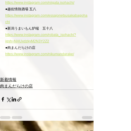
https://www.instagram.com/niigata.isohachi/
●越佐情熱酒場 五八
https://www.instagram.com/essajonetsusakabagoha
chi
●新潟うまいもん炉端　五十八
https://www.instagram.com/robata_isohachi?
igsh=NHUxdzkyM2N3Y2Z2
●肉まんだらけの店
https://www.instagram.com/nikumandarake/
新着情報
肉まんだらけの店