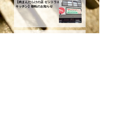
【肉まんだらけの店 セントラル
キッチン】移転のお知らせ
【善丸コーポレーション肉まん
社員旅行：温泉と歴史を満喫in
月岡温泉！】
【善丸コーポレーション社員旅
行：最高な仲間たちと佐渡の旅
を満喫！】
今年もBBQイベントを開催しま
した！【善丸コーポレーショ
ン】
全ての記事を見る